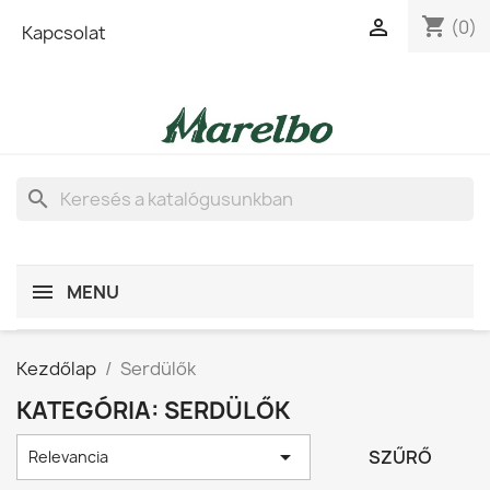
shopping_cart

(0)
Kapcsolat
search
MENU
Kezdőlap
Serdülők
KATEGÓRIA: SERDÜLŐK

SZŰRŐ
Relevancia