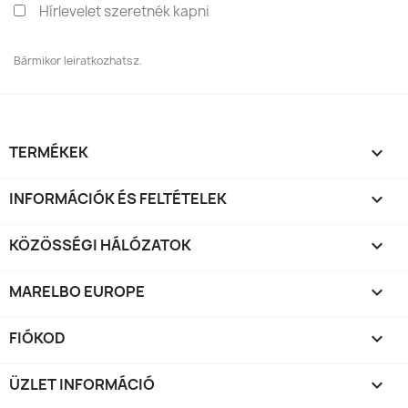
Hírlevelet szeretnék kapni
Bármikor leiratkozhatsz.
TERMÉKEK

INFORMÁCIÓK ÉS FELTÉTELEK

KÖZÖSSÉGI HÁLÓZATOK

MARELBO EUROPE

FIÓKOD

ÜZLET INFORMÁCIÓ
keyboard_arrow_down