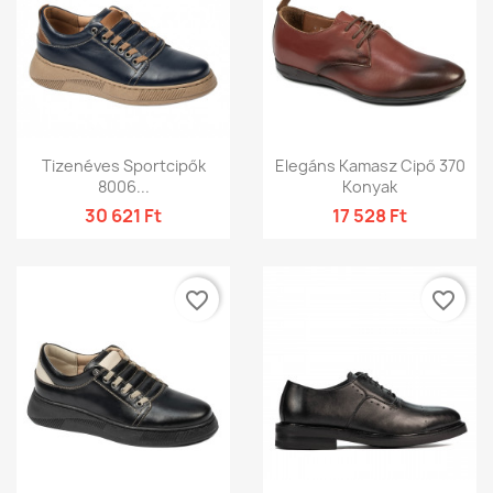
Tizenéves Sportcipők
Elegáns Kamasz Cipő 370
8006...
Konyak
30 621 Ft
17 528 Ft
favorite_border
favorite_border