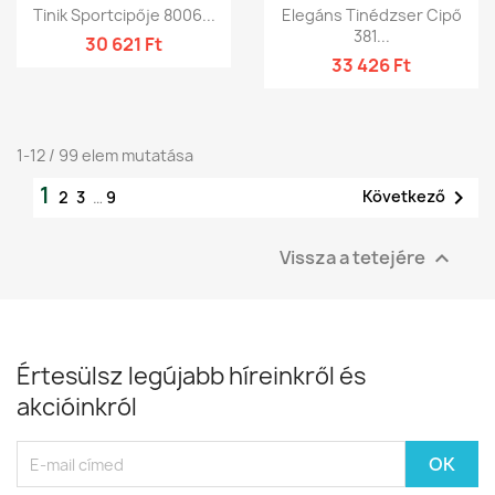
Tinik Sportcipője 8006...
Elegáns Tinédzser Cipő
381...
30 621 Ft
33 426 Ft
1-12 / 99 elem mutatása
1

Következő
2
3
…
9
Vissza a tetejére

Értesülsz legújabb híreinkről és
akcióinkról