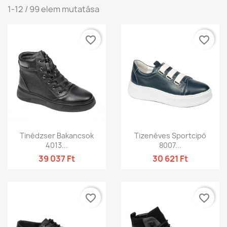
1-12 / 99 elem mutatása
favorite_border
favorite_border
Tinédzser Bakancsok
Tizenéves Sportcipő
4013...
8007...
39 037 Ft
30 621 Ft
favorite_border
favorite_border