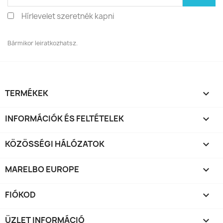
Hírlevelet szeretnék kapni
Bármikor leiratkozhatsz.
TERMÉKEK

INFORMÁCIÓK ÉS FELTÉTELEK

KÖZÖSSÉGI HÁLÓZATOK

MARELBO EUROPE

FIÓKOD

ÜZLET INFORMÁCIÓ
keyboard_arrow_down