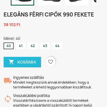
ELEGÁNS FÉRFI CIPŐK 990 FEKETE
38 102 Ft
Méret: 40
40
41
42
43
44

favorite_border
KOSÁRBA
Ingyenes szállítás
Mindet megteszünk annak érdekében, hogy a
termékeket a lehető leggyorsabban kiszállítsuk.
Visszaküldési politika
Visszatérítés/csere a visszaküldött termékek
esetében a vásárlástól számított 14 napon belül.