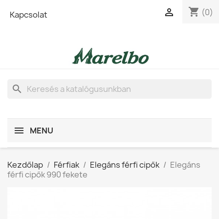
shopping_cart

(0)
Kapcsolat
search
MENU
Kezdőlap
Férfiak
Elegáns férfi cipők
Elegáns
férfi cipők 990 fekete