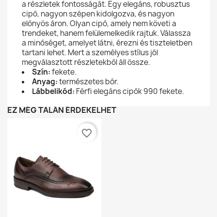
a részletek fontosságát. Egy elegáns, robusztus
cipő, nagyon szépen kidolgozva, és nagyon
előnyös áron. Olyan cipő, amely nem követi a
trendeket, hanem felülemelkedik rajtuk. Válassza
a minőséget, amelyet látni, érezni és tiszteletben
tartani lehet. Mert a személyes stílus jól
megválasztott részletekből áll össze.
Szín:
fekete.
Anyag:
természetes bőr.
Lábbelikód:
Férfi elegáns cipők 990 fekete.
EZ MÉG TALÁN ÉRDEKELHET
favorite_border