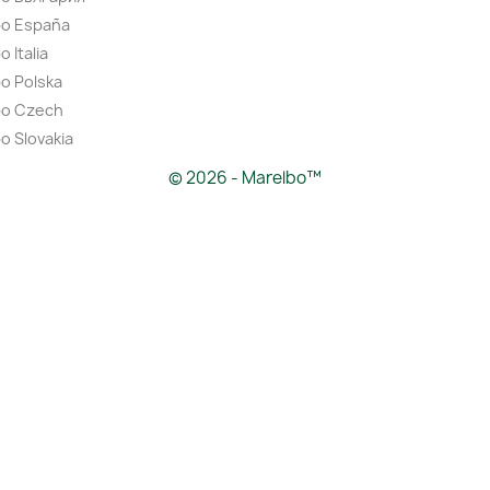
bo España
 Italia
o Polska
bo Czech
o Slovakia
© 2026 - Marelbo™