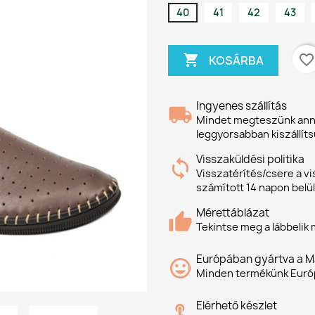
40
41
42
43

favorite_border
KOSÁRBA
Ingyenes szállítás
Mindet megteszünk anna
leggyorsabban kiszállíts
Visszaküldési politika
Visszatérítés/csere a v
számított 14 napon belül
Mérettáblázat
Tekintse meg a lábbelik
Európában gyártva a M
Minden termékünk Európ
Elérhető készlet