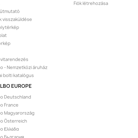
Fiók létrehozása
 útmutató
 visszaküldése
lytérkép
lat
érkép
 vitarendezés
o - Nemzetközi áruház
i bolti katalógus
LBO EUROPE
bo Deutschland
o France
bo Magyarország
o Österreich
o Ελλάδα
bo България