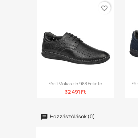
favorite_border
Előnézet

Férfi Mokaszin 988 Fekete
Fér
32 491 Ft
Hozzászólások (0)