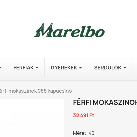
FÉRFIAK
GYEREKEK
SERDÜLŐK
érfi mokaszinok 988 kapucsínó
FÉRFI MOKASZINO
32 491 Ft
Méret: 40