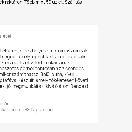
 raktáron. Több mint 50 üzlet. Szállítás
letei
áll előtted, nincs helye kompromisszumnak.
kséged, amely lépést tart veled és ideális
s érzed. Ezek a férfi mokaszinok
mészetes bőrből pontosan az a csendes
ikor számíthatsz. Belül puha, kívül
aptafával készült, amely tökéletesen követi
ek, jól megmunkáltak, kiváló áron. Rendeld
!
 bőr.
okaszinok 988 kapucsínó.