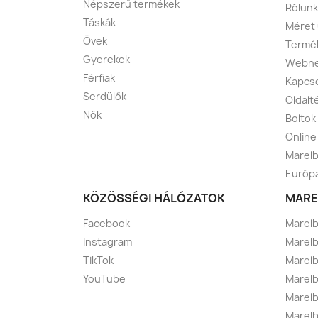
Népszerű termékek
Rólunk
Táskák
Méret
Övek
Termék
Gyerekek
Webhe
Férfiak
Kapcso
Serdülők
Oldalt
Nők
Boltok
Online
Marelb
Európa
KÖZÖSSÉGI HÁLÓZATOK
MARE
Facebook
Marel
Instagram
Marelb
TikTok
Marel
YouTube
Marelb
Marelb
Marel