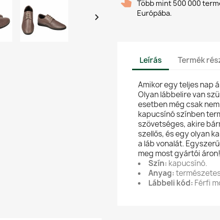
Több mint 500 000 termék
Európába.

Leírás
Termék rész
Amikor egy teljes nap 
Olyan lábbelire van szü
esetben még csak nem i
kapucsínó színben ter
szövetséges, akire bárm
szellős, és egy olyan k
a láb vonalát. Egyszerű
meg most gyártói áron
Szín:
kapucsínó.
Anyag:
természetes
Lábbeli kód:
Férfi m