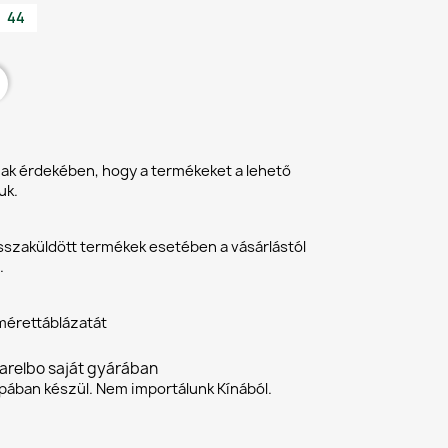
44
k érdekében, hogy a termékeket a lehető
uk.
isszaküldött termékek esetében a vásárlástól
.
 mérettáblázatát
arelbo saját gyárában
ában készül. Nem importálunk Kínából.