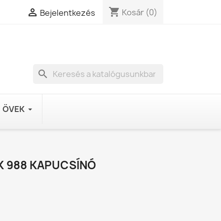
shopping_cart

Kosár
(0)
Bejelentkezés
search
ÖVEK
K 988 KAPUCSÍNÓ