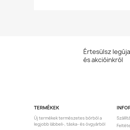
Értesülsz legúja
és akcióinkról
TERMÉKEK
INFO
Új termékek természetes bőrből a
Szállít
legjobb lábbeli-, táska- és övgyárból
Feltét