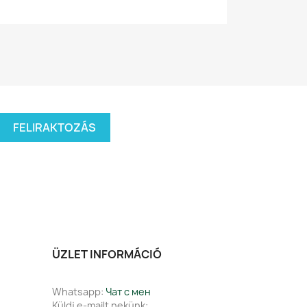
ÜZLET INFORMÁCIÓ
Whatsapp:
Чат с мен
Küldj e-mailt nekünk: