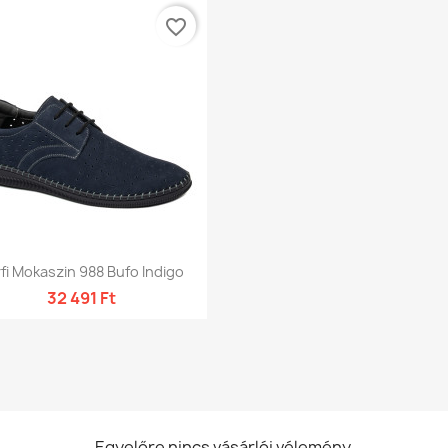
favorite_border
Előnézet

fi Mokaszin 988 Bufo Indigo
32 491 Ft
Egyelőre nincs vásárlói vélemény.