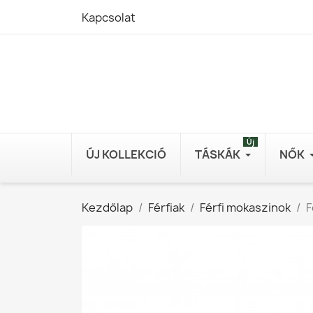
Kapcsolat
Új
ÚJ KOLLEKCIÓ
TÁSKÁK
NŐK
Kezdőlap
Férfiak
Férfi mokaszinok
F