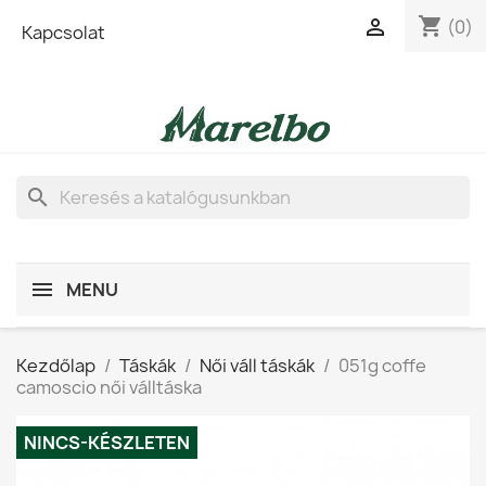
shopping_cart

(0)
Kapcsolat
search
MENU
Kezdőlap
Táskák
Női váll táskák
051g coffe
camoscio női válltáska
NINCS-KÉSZLETEN