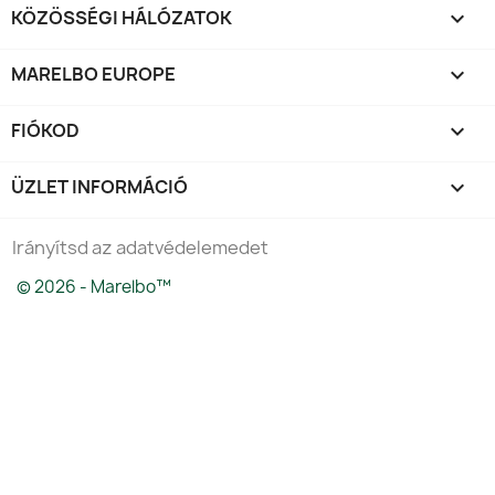
KÖZÖSSÉGI HÁLÓZATOK

MARELBO EUROPE

FIÓKOD

ÜZLET INFORMÁCIÓ
keyboard_arrow_down
Irányítsd az adatvédelemedet
© 2026 - Marelbo™