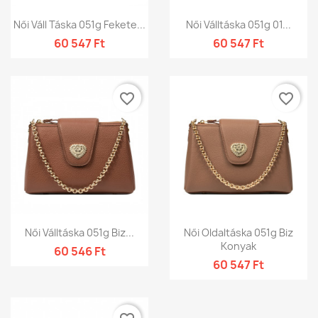
Női Váll Táska 051g Fekete...
Női Válltáska 051g 01...
60 547 Ft
60 547 Ft
favorite_border
favorite_border
Női Válltáska 051g Biz...
Női Oldaltáska 051g Biz
Konyak
60 546 Ft
60 547 Ft