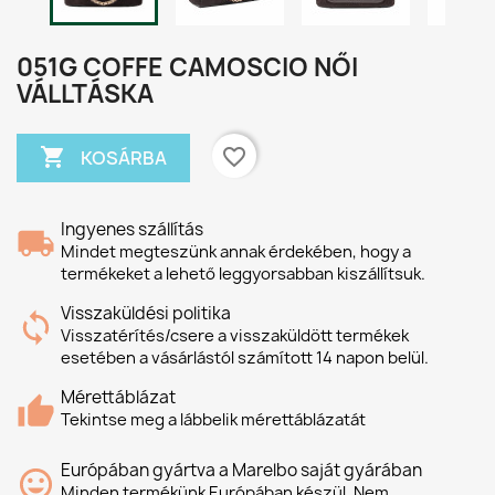
051G COFFE CAMOSCIO NŐI
VÁLLTÁSKA

favorite_border
KOSÁRBA
Ingyenes szállítás
Mindet megteszünk annak érdekében, hogy a
termékeket a lehető leggyorsabban kiszállítsuk.
Visszaküldési politika
Visszatérítés/csere a visszaküldött termékek
esetében a vásárlástól számított 14 napon belül.
Mérettáblázat
Tekintse meg a lábbelik mérettáblázatát
Európában gyártva a Marelbo saját gyárában
Minden termékünk Európában készül. Nem