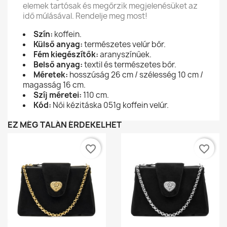
elemek tartósak és megőrzik megjelenésüket az
idő múlásával. Rendelje meg most!
Szín:
koffein.
Külső anyag:
természetes velúr bőr.
Fém kiegészítők:
aranyszínűek.
Belső anyag:
textil és természetes bőr.
Méretek:
hosszúság 26 cm / szélesség 10 cm /
magasság 16 cm.
Szíj méretei:
110 cm.
Kód:
Női kézitáska 051g koffein velúr.
EZ MÉG TALÁN ÉRDEKELHET
favorite_border
favorite_border