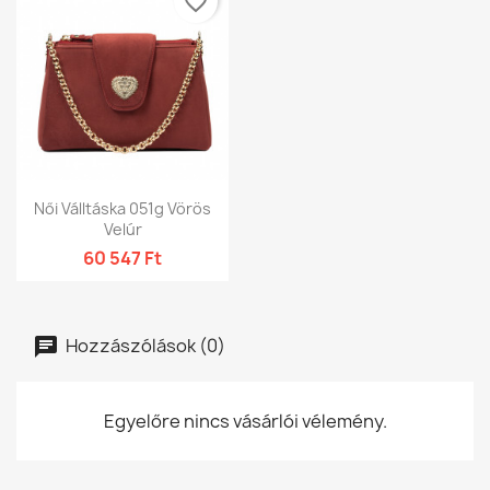
favorite_border
Női Válltáska 051g Vörös
Velúr
60 547 Ft
Hozzászólások (0)
Egyelőre nincs vásárlói vélemény.