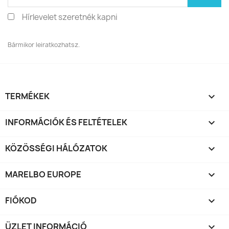
Hírlevelet szeretnék kapni
Bármikor leiratkozhatsz.
TERMÉKEK

INFORMÁCIÓK ÉS FELTÉTELEK

KÖZÖSSÉGI HÁLÓZATOK

MARELBO EUROPE

FIÓKOD

ÜZLET INFORMÁCIÓ
keyboard_arrow_down