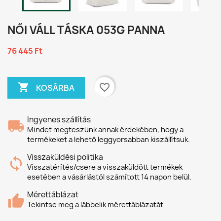
NŐI VÁLL TÁSKA 053G PANNA
76 445 Ft

favorite_border
KOSÁRBA
Ingyenes szállítás
Mindet megteszünk annak érdekében, hogy a
termékeket a lehető leggyorsabban kiszállítsuk.
Visszaküldési politika
Visszatérítés/csere a visszaküldött termékek
esetében a vásárlástól számított 14 napon belül.
Mérettáblázat
Tekintse meg a lábbelik mérettáblázatát