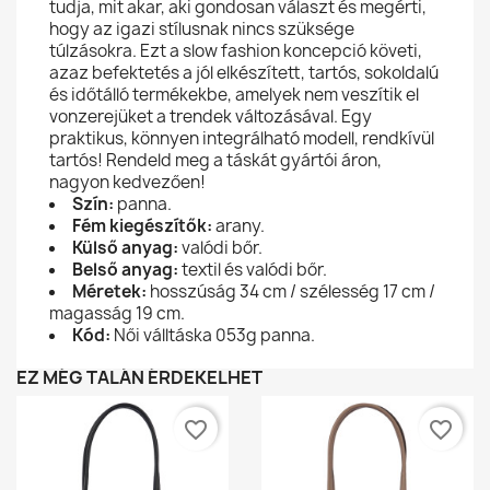
tudja, mit akar, aki gondosan választ és megérti,
hogy az igazi stílusnak nincs szüksége
túlzásokra. Ezt a slow fashion koncepció követi,
azaz befektetés a jól elkészített, tartós, sokoldalú
és időtálló termékekbe, amelyek nem veszítik el
vonzerejüket a trendek változásával. Egy
praktikus, könnyen integrálható modell, rendkívül
tartós! Rendeld meg a táskát gyártói áron,
nagyon kedvezően!
Szín:
panna.
Fém kiegészítők:
arany.
Külső anyag:
valódi bőr.
Belső anyag:
textil és valódi bőr.
Méretek:
hosszúság 34 cm / szélesség 17 cm /
magasság 19 cm.
Kód:
Női válltáska 053g panna.
EZ MÉG TALÁN ÉRDEKELHET
favorite_border
favorite_border