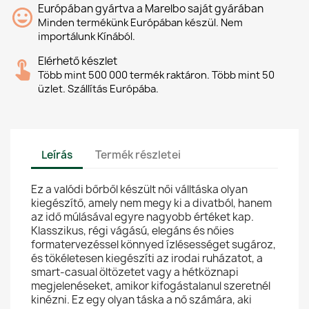
Európában gyártva a Marelbo saját gyárában
Minden termékünk Európában készül. Nem
importálunk Kínából.
Elérhető készlet
Több mint 500 000 termék raktáron. Több mint 50
üzlet. Szállítás Európába.
Leírás
Termék részletei
Ez a valódi bőrből készült női válltáska olyan
kiegészítő, amely nem megy ki a divatból, hanem
az idő múlásával egyre nagyobb értéket kap.
Klasszikus, régi vágású, elegáns és nőies
formatervezéssel könnyed ízlésességet sugároz,
és tökéletesen kiegészíti az irodai ruházatot, a
smart-casual öltözetet vagy a hétköznapi
megjelenéseket, amikor kifogástalanul szeretnél
kinézni. Ez egy olyan táska a nő számára, aki