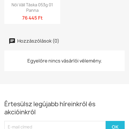
Női Váll Táska 053g 01
Panna
76 445 Ft
Hozzászólások (0)
Egyelőre nincs vásárlói vélemény.
Értesülsz legújabb híreinkről és
akcióinkról