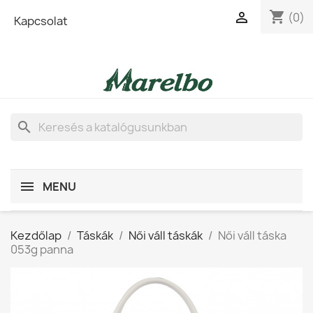
shopping_cart

(0)
Kapcsolat
search
MENU
Kezdőlap
Táskák
Női váll táskák
Női váll táska
053g panna