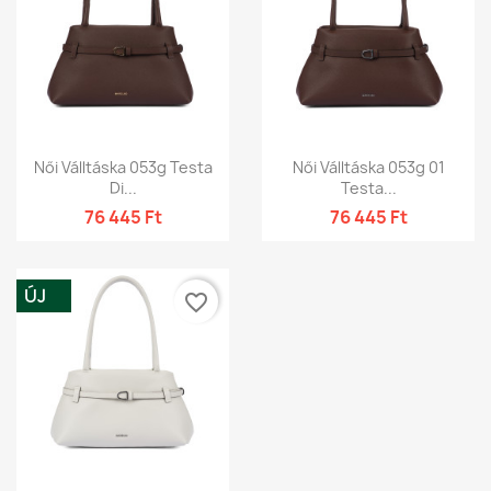
Női Válltáska 053g Testa
Női Válltáska 053g 01
Di...
Testa...
76 445 Ft
76 445 Ft
ÚJ
favorite_border